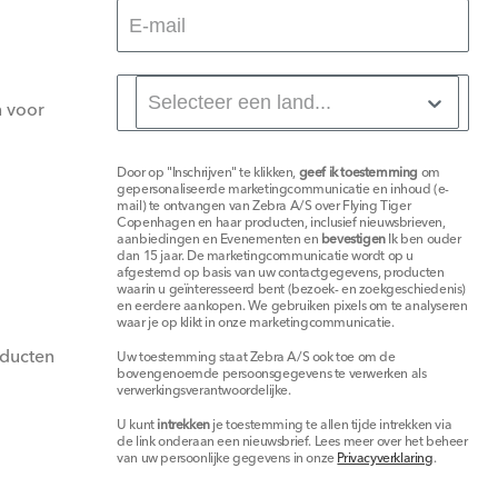
 voor
Door op "Inschrijven" te klikken,
geef ik toestemming
om
gepersonaliseerde marketingcommunicatie en inhoud (e-
mail) te ontvangen van Zebra A/S over Flying Tiger
Copenhagen en haar producten, inclusief nieuwsbrieven,
aanbiedingen en Evenementen en
bevestigen
Ik ben ouder
dan 15 jaar. De marketingcommunicatie wordt op u
afgestemd op basis van uw contactgegevens, producten
waarin u geïnteresseerd bent (bezoek- en zoekgeschiedenis)
en eerdere aankopen. We gebruiken pixels om te analyseren
waar je op klikt in onze marketingcommunicatie.
oducten
Uw toestemming staat Zebra A/S ook toe om de
bovengenoemde persoonsgegevens te verwerken als
verwerkingsverantwoordelijke.
U kunt
intrekken
je toestemming te allen tijde intrekken via
de link onderaan een nieuwsbrief. Lees meer over het beheer
van uw persoonlijke gegevens in onze
Privacyverklaring
.