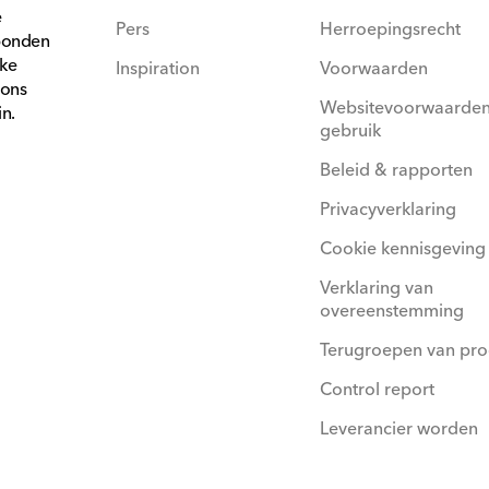
e
Pers
Herroepingsrecht
bonden
jke
Inspiration
Voorwaarden
 ons
Websitevoorwaarden
in.
gebruik
Beleid & rapporten
Privacyverklaring
Cookie kennisgeving
Verklaring van
overeenstemming
Terugroepen van pr
Control report
Leverancier worden