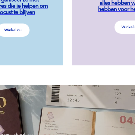
alles hebben w
res die je helpen om
hebben voor he
ocust te blijven
Winkel 
Winkel nu!
ieuwe schooljaar