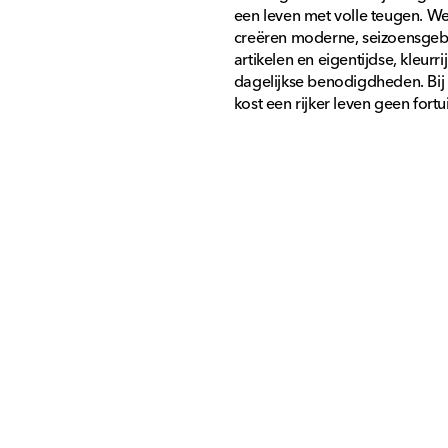
nl.general.social.links.linkedin
een leven met volle teugen. W
creëren moderne, seizoensge
artikelen en eigentijdse, kleurri
dagelijkse benodigdheden. Bij
kost een rijker leven geen fortu