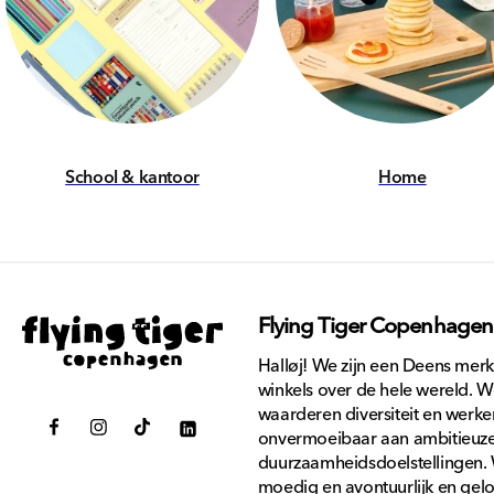
School & kantoor
Home
Flying Tiger Copenhagen
Halløj! We zijn een Deens mer
winkels over de hele wereld. 
waarderen diversiteit en werke
onvermoeibaar aan ambitieuz
Facebook
Instagram
TikTok
Translation
duurzaamheidsdoelstellingen. 
missing:
moedig en avontuurlijk en gelo