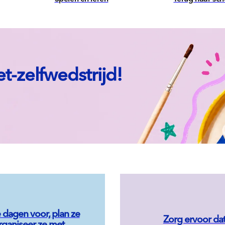
-zelfwedstrijd!
e dagen voor, plan ze
Zorg ervoor dat
rganiseer ze met