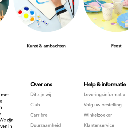
Kunst & ambachten
Feest
Over ons
Help & informatie
Dit zijn wij
Leveringsinformatie
k met
We
Club
Volg uw bestelling
n
e
Carrière
Winkelzoeker
We zijn
Duurzaamheid
Klantenservice
ven in