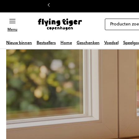
ar inhoud
Producten zo
Menu
Nieuw binnen
Bestsellers
Home
Geschenken
Voedsel
Speelgoe