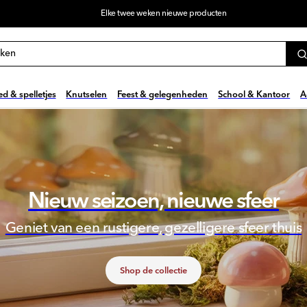
Elke twee weken nieuwe producten
eken
d & spelletjes
Knutselen
Feest & gelegenheden
School & Kantoor
A
Nieuw seizoen, nieuwe sfeer
Geniet van een rustigere, gezelligere sfeer thuis
Shop de collectie