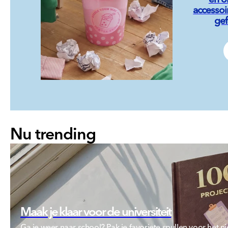
accessoi
gef
Nu trending
Maak je klaar voor de universiteit
Ga je weer naar school? Pak je favoriete spullen voor het n