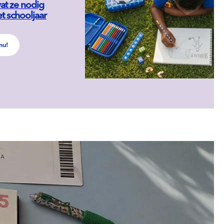
at ze nodig
t schooljaar
nu!