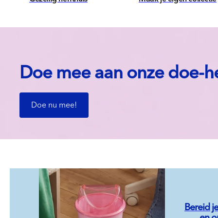
Doe mee aan onze doe-het
Doe nu mee!
Bereid j
en o